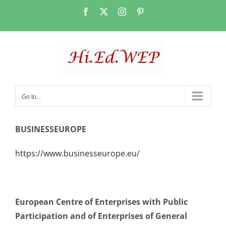
Skip
Facebook
X
Instagram
Pinterest
to
content
Go to...
BUSINESSEUROPE
https://www.businesseurope.eu/
European Centre of Enterprises with Public
Participation and of Enterprises of General