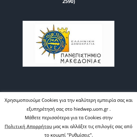
2590)
Xρησιμοποιούμε Cookies για την καλύτερη εμπειρία σας και
εξυπηρέτησή σας στο hiedwep.uom.gr .
Copyright 2012 - 2020 Avada | All Rights Reserved | Hi.Ed.WEP -
Μάθετε περισσότερα για τα Cookies στην
ΠΑΝΕΠΙΣΤΗΜΙΟ ΜΑΚΕΔΟΝΙΑΣ | Κατασκευή
Computer &
Internet Solutions
Πολιτική Απορρήτου
μας και αλλάξτε τις επιλογές σας από
το κουμπί "Ρυθμίσεις".