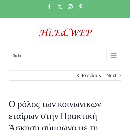
Skip
Facebook
X
Instagram
Pinterest
to
content
Go to...
Previous
Next
Ο ρόλος των κοινωνικών
εταίρων στην Πρακτική
Άσκηση σύμφωνα με τη