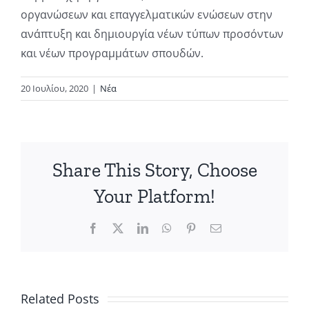
οργανώσεων και επαγγελματικών ενώσεων στην
ανάπτυξη και δημιουργία νέων τύπων προσόντων
και νέων προγραμμάτων σπουδών.
20 Ιουλίου, 2020
|
Νέα
’
ns
Share This Story, Choose
Your Platform!
ips
Facebook
X
LinkedIn
WhatsApp
Pinterest
Email
k
Προγράμμα
:
Πρακτικής
s
Άσκησης
Related Posts
Μοντέλα